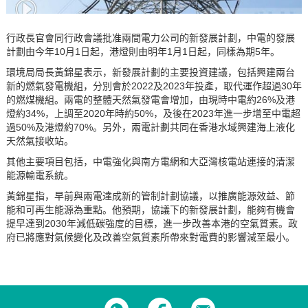
行政長官會同行政會議批准兩間電力公司的新發展計劃，中電的發展
計劃由今年10月1日起，港燈則由明年1月1日起，同樣為期5年。
環境局局長黃錦星表示，新發展計劃的主要投資建議，包括興建兩台
新的燃氣發電機組，分別會於2022及2023年投產，取代運作超過30年
的燃煤機組。兩電的整體天然氣發電會增加，由現時中電約26%及港
燈約34%，上調至2020年時約50%，及後在2023年進一步增至中電超
過50%及港燈約70%。另外，兩電計劃共同在香港水域興建海上液化
天然氣接收站。
其他主要項目包括，中電強化與南方電網和大亞灣核電站連接的清潔
能源輸電系統。
黃錦星指，早前與兩電達成新的管制計劃協議，以推廣能源效益、節
能和可再生能源為重點。他預期，協議下的新發展計劃，能夠有機會
提早達到2030年減低碳強度的目標，進一步改善本港的空氣質素。政
府已將應對氣候變化及改善空氣質素所帶來對電費的影響減至最小。